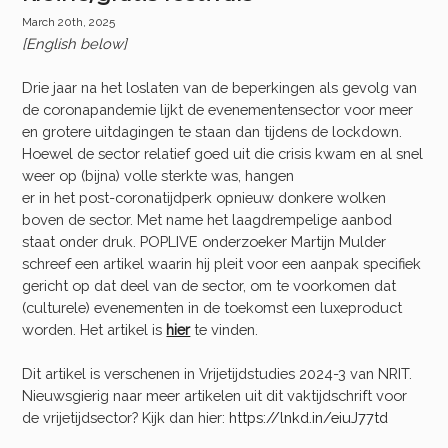
March 20th, 2025
[English below]
Drie jaar na het loslaten van de beperkingen als gevolg van
de coronapandemie lijkt de evenementensector voor meer
en grotere uitdagingen te staan dan tijdens de lockdown.
Hoewel de sector relatief goed uit die crisis kwam en al snel
weer op (bijna) volle sterkte was, hangen
er in het post-coronatijdperk opnieuw donkere wolken
boven de sector. Met name het laagdrempelige aanbod
staat onder druk. POPLIVE onderzoeker Martijn Mulder
schreef een artikel waarin hij pleit voor een aanpak specifiek
gericht op dat deel van de sector, om te voorkomen dat
(culturele) evenementen in de toekomst een luxeproduct
worden. Het artikel is
hier
te vinden.
Dit artikel is verschenen in Vrijetijdstudies 2024-3 van NRIT.
Nieuwsgierig naar meer artikelen uit dit vaktijdschrift voor
de vrijetijdsector? Kijk dan hier:
https://lnkd.in/eiuJ77td