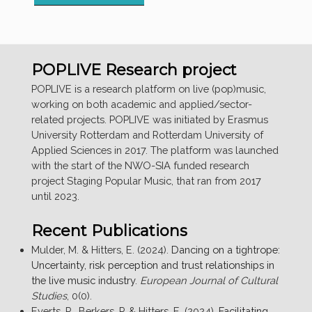
GROTE
LIVE
PUBLIEKSONDERZOEK
[DUTCH
POPLIVE Research project
LIVE
MUSIC
POPLIVE is a research platform on live (pop)music,
AUDIENCE
working on both academic and applied/sector-
RESEARCH]”
related projects. POPLIVE was initiated by Erasmus
University Rotterdam and Rotterdam University of
Applied Sciences in 2017. The platform was launched
with the start of the NWO-SIA funded research
project Staging Popular Music, that ran from 2017
until 2023.
Recent Publications
Mulder, M. & Hitters, E. (2024).
Dancing on a tightrope:
Uncertainty, risk perception and trust relationships in
the live music industry
.
European Journal of Cultural
Studies
, 0(0).
Everts, R., Berkers, P. & Hitters, E. (2024).
Facilitating