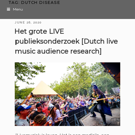
TAG:
DUTCH DISEASE
Menu
POSTED
JUNE 26, 2020
ON
Het grote LIVE
publieksonderzoek [Dutch live
music audience research]