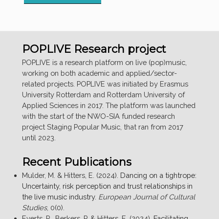
GROTE
LIVE
PUBLIEKSONDERZOEK
[DUTCH
POPLIVE Research project
LIVE
MUSIC
POPLIVE is a research platform on live (pop)music,
AUDIENCE
working on both academic and applied/sector-
RESEARCH]”
related projects. POPLIVE was initiated by Erasmus
University Rotterdam and Rotterdam University of
Applied Sciences in 2017. The platform was launched
with the start of the NWO-SIA funded research
project Staging Popular Music, that ran from 2017
until 2023.
Recent Publications
Mulder, M. & Hitters, E. (2024).
Dancing on a tightrope:
Uncertainty, risk perception and trust relationships in
the live music industry
.
European Journal of Cultural
Studies
, 0(0).
Everts, R., Berkers, P. & Hitters, E. (2024).
Facilitating